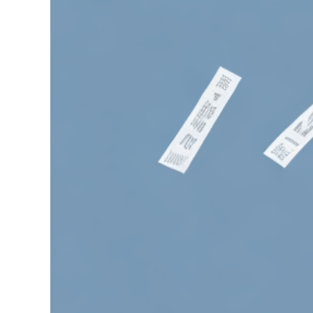
Zeige
grösseres
Bild