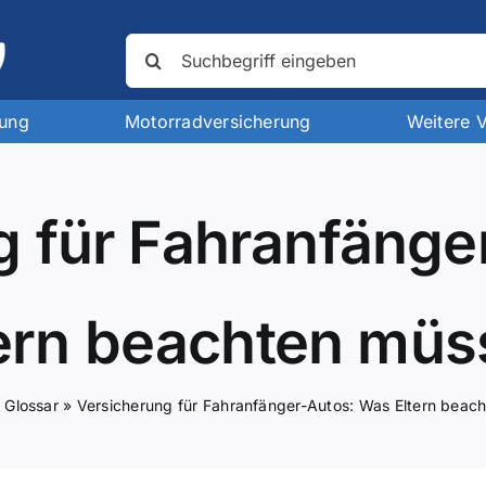
Suche
nach:
rung
Motorradversicherung
Weitere 
g für Fahranfänge
tern beachten müs
»
Glossar
»
Versicherung für Fahranfänger-Autos: Was Eltern beac