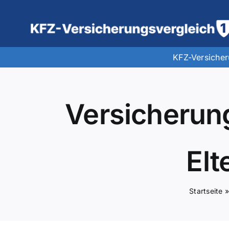
Zum
Inhalt
springen
KFZ-Versiche
Versicherun
El
Startseite