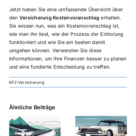
Jetzt haben Sie eine umfassende Übersicht über
den
Versicherung Kostenvoranschlag
erhalten.
Sie wissen nun, was ein Kostenvoranschlag ist,
wie man ihn liest, wie der Prozess der Einholung
funktioniert und wie Sie am besten damit
umgehen können. Verwenden Sie diese
Informationen, um Ihre Finanzen besser zu planen
und eine fundierte Entscheidung zu treffen.
KFZ-Versicherung
Ähnliche Beiträge
svergleich
Versicherung:
Kfz-
ie
Günstige Kfz-
Versicherungsv
Versicherungstarife
Die besten