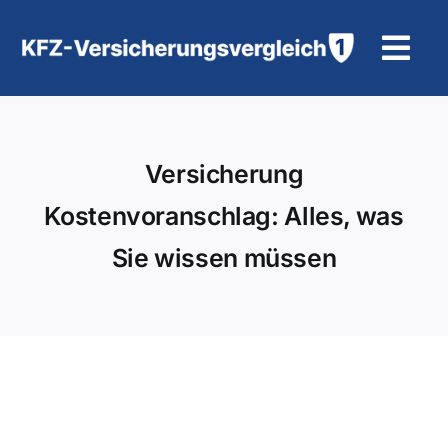
Zum
Inhalt
Tog
springen
Navi
KFZ-Versicherung
Versicherung
Motorradversicherung
Kostenvoranschlag: Alles, was
Hilfe und Kontakt
Sie wissen müssen