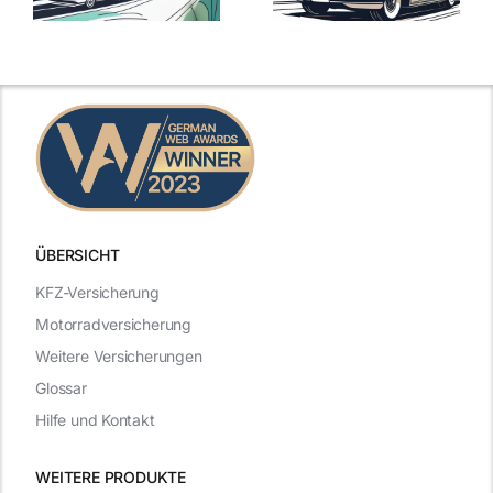
mit Top-
Angebote im
Leistungen
Vergleich
n
2025
2025
ÜBERSICHT
KFZ-Versicherung
Motorradversicherung
Weitere Versicherungen
Glossar
Hilfe und Kontakt
WEITERE PRODUKTE