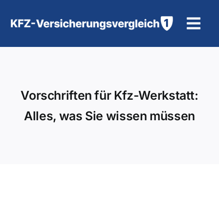
Zum
Inhalt
Tog
springen
Navi
KFZ-Versicherung
Motorradversicherung
Vorschriften für Kfz-Werkstatt:
Alles, was Sie wissen müssen
Hilfe und Kontakt