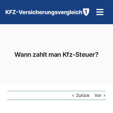
Zum
Inhalt
Tog
springen
Navi
KFZ-Versicherung
Motorradversicherung
Wann zahlt man Kfz-Steuer?
Hilfe und Kontakt
Zurück
Vor