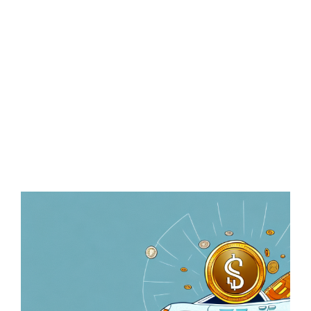
Zeige
grösseres
Bild