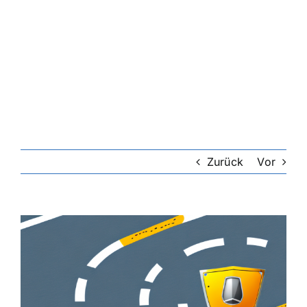
Zurück
Vor
Zeige
grösseres
Bild