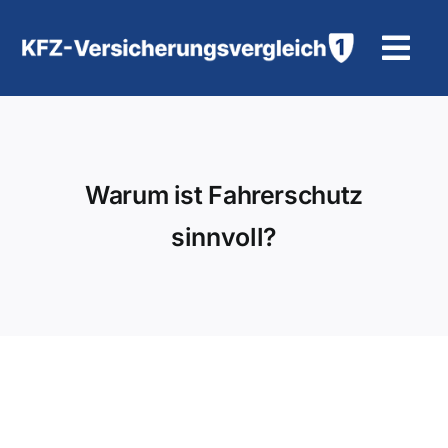
Zum
Inhalt
Tog
springen
Navi
KFZ-Versicherung
Motorradversicherung
Warum ist Fahrerschutz
sinnvoll?
Hilfe und Kontakt