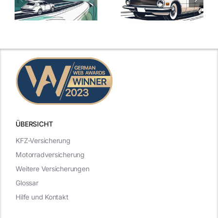
Versicherungstarife
Die besten
mit Top-
Angebote im
Leistungen
Vergleich
n
2025
2025
ÜBERSICHT
KFZ-Versicherung
Motorradversicherung
Weitere Versicherungen
Glossar
Hilfe und Kontakt