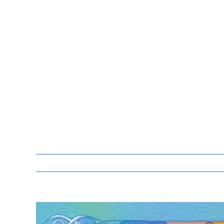
Zeige
grösseres