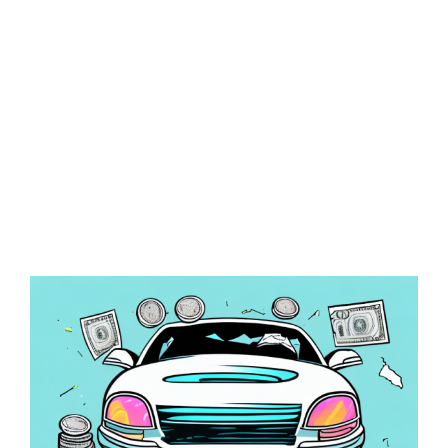
Zeige
grösseres
Bild