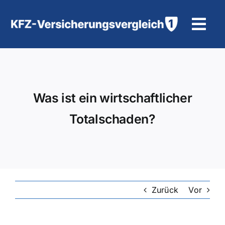
Zum
Inhalt
Tog
springen
Navi
KFZ-Versicherung
Motorradversicherung
Was ist ein wirtschaftlicher
Totalschaden?
Hilfe und Kontakt
Zurück
Vor