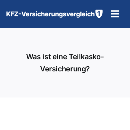
Zum
Inhalt
Tog
springen
Navi
KFZ-Versicherung
Motorradversicherung
Was ist eine Teilkasko-
Versicherung?
Hilfe und Kontakt