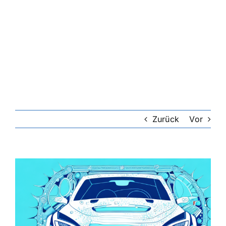
Zurück
Vor
Zeige
grösseres
Bild