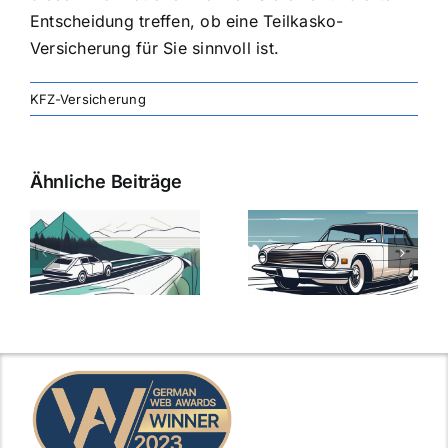
Entscheidung treffen, ob eine Teilkasko-
Versicherung für Sie sinnvoll ist.
KFZ-Versicherung
Ähnliche Beiträge
svergleich
Versicherung:
Kfz-
ie
Günstige Kfz-
Versicherungsv
Versicherungstarife
Die besten
mit Top-
Angebote im
Leistungen
Vergleich
n
2025
2025