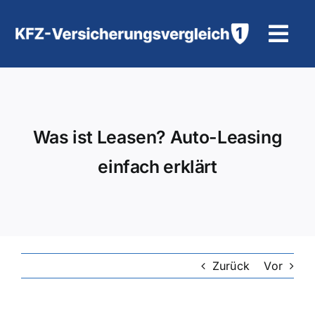
Zum
Inhalt
Tog
springen
Navi
KFZ-Versicherung
Motorradversicherung
Was ist Leasen? Auto-Leasing
einfach erklärt
Hilfe und Kontakt
Zurück
Vor