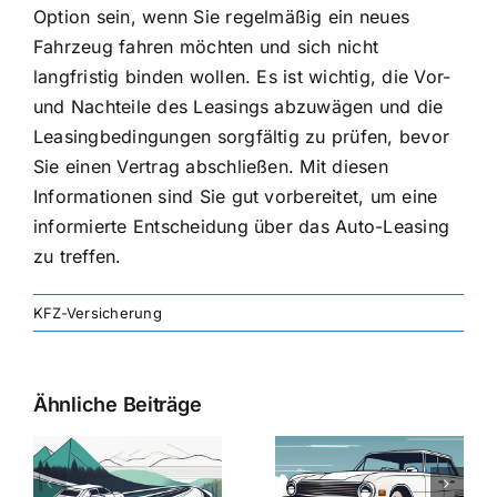
Option sein, wenn Sie regelmäßig ein neues
Fahrzeug fahren möchten und sich nicht
langfristig binden wollen. Es ist wichtig, die Vor-
und Nachteile des Leasings abzuwägen und die
Leasingbedingungen sorgfältig zu prüfen, bevor
Sie einen Vertrag abschließen. Mit diesen
Informationen sind Sie gut vorbereitet, um eine
informierte Entscheidung über das Auto-Leasing
zu treffen.
KFZ-Versicherung
Ähnliche Beiträge
svergleich
Versicherung:
Kfz-
ie
Günstige Kfz-
Versicherungsv
Versicherungstarife
Die besten