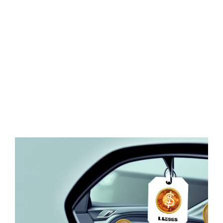
Zeige
grösseres
Bild