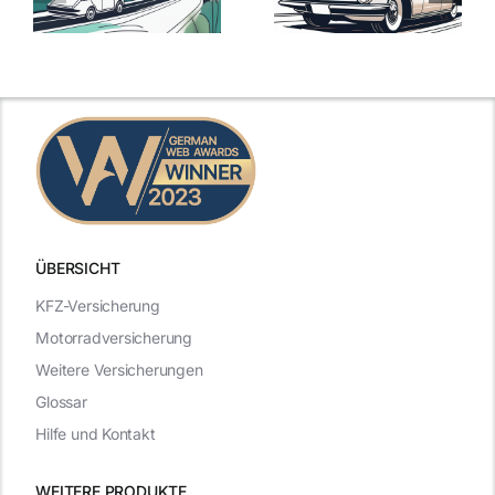
mit Top-
Angebote im
Leistungen
Vergleich
n
2025
2025
ÜBERSICHT
KFZ-Versicherung
Motorradversicherung
Weitere Versicherungen
Glossar
Hilfe und Kontakt
WEITERE PRODUKTE