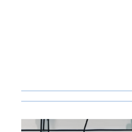
Zeige
grösseres