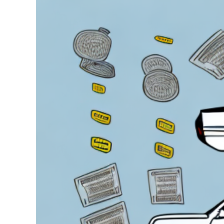
Zeige
grösseres
Bild