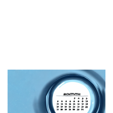
Zeige
grösseres
Bild