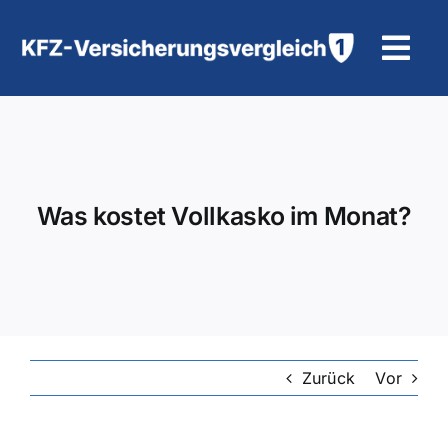
Zum
Inhalt
Tog
springen
Navi
KFZ-Versicherung
Motorradversicherung
Was kostet Vollkasko im Monat?
Hilfe und Kontakt
Zurück
Vor