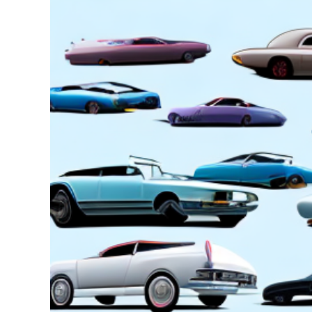
Zeige
grösseres
Bild