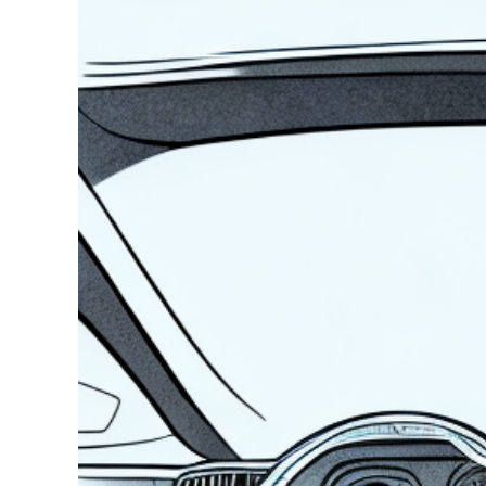
Zeige
grösseres
Bild