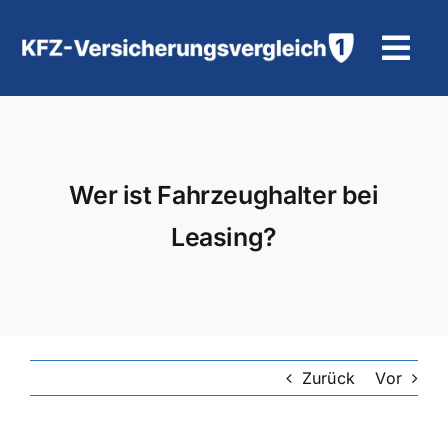
Zum
Inhalt
Tog
springen
Navi
KFZ-Versicherung
Motorradversicherung
Wer ist Fahrzeughalter bei
Leasing?
Hilfe und Kontakt
Zurück
Vor