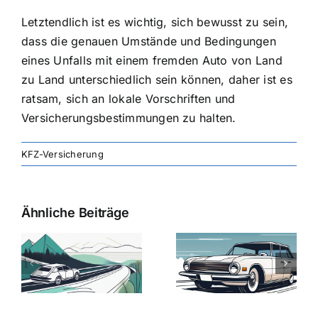
Letztendlich ist es wichtig, sich bewusst zu sein,
dass die genauen Umstände und Bedingungen
eines Unfalls mit einem fremden Auto von Land
zu Land unterschiedlich sein können, daher ist es
ratsam, sich an lokale Vorschriften und
Versicherungsbestimmungen zu halten.
KFZ-Versicherung
Ähnliche Beiträge
svergleich
Versicherung:
Kfz-
ie
Günstige Kfz-
Versicherungsv
Versicherungstarife
Die besten
mit Top-
Angebote im
Leistungen
Vergleich
n
2025
2025