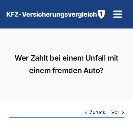
Zum
Inhalt
Tog
springen
Navi
KFZ-Versicherung
Motorradversicherung
Wer Zahlt bei einem Unfall mit
einem fremden Auto?
Hilfe und Kontakt
Zurück
Vor