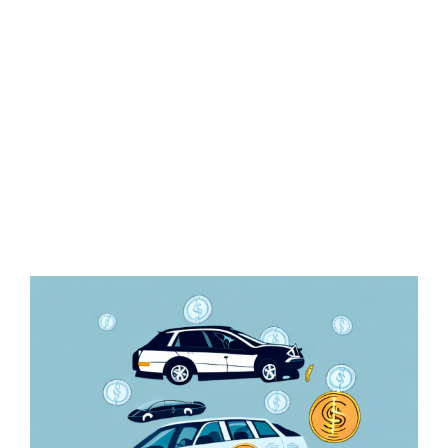
Zeige
grösseres
Bild