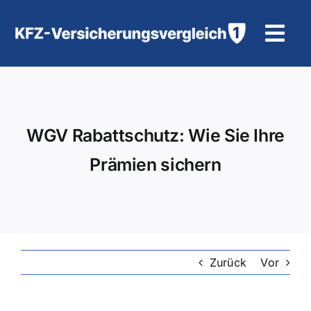
Zum
Inhalt
Tog
springen
Navi
KFZ-Versicherung
Motorradversicherung
WGV Rabattschutz: Wie Sie Ihre
Prämien sichern
Hilfe und Kontakt
Zurück
Vor