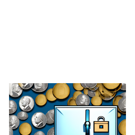
Zeige
grösseres
Bild