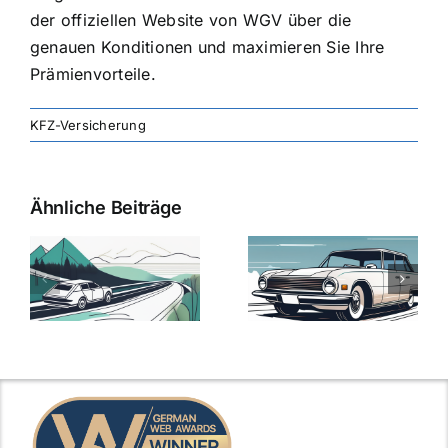
der offiziellen Website von WGV über die
genauen Konditionen und maximieren Sie Ihre
Prämienvorteile.
KFZ-Versicherung
Ähnliche Beiträge
svergleich
Versicherung:
Kfz-
ie
Günstige Kfz-
Versicherungsv
Versicherungstarife
Die besten
mit Top-
Angebote im
Leistungen
Vergleich
n
2025
2025