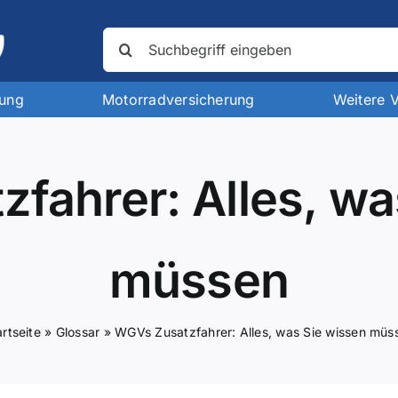
Suche
nach:
rung
Motorradversicherung
Weitere 
fahrer: Alles, wa
müssen
artseite
»
Glossar
»
WGVs Zusatzfahrer: Alles, was Sie wissen müs