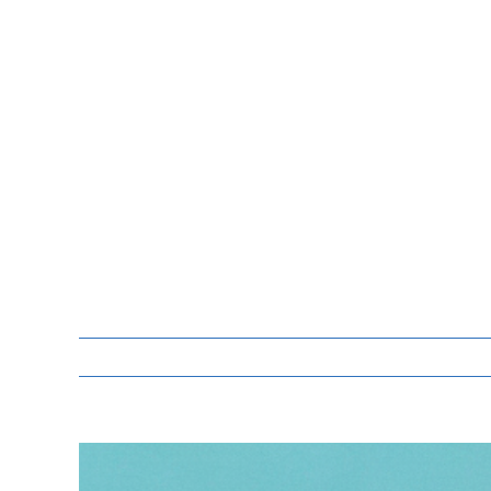
Zeige
grösseres