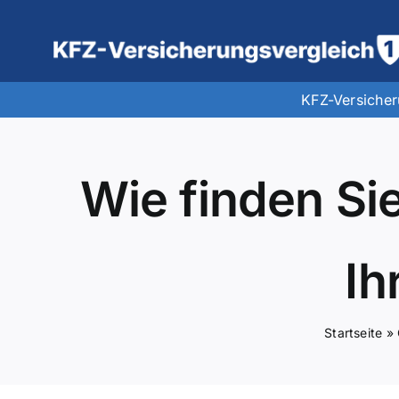
Zum
Inhalt
springen
KFZ-Versiche
Wie finden Si
Ih
Startseite
»