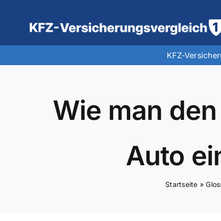
Zum
Inhalt
springen
KFZ-Versiche
Wie man den 
Auto ei
Startseite
»
Glos