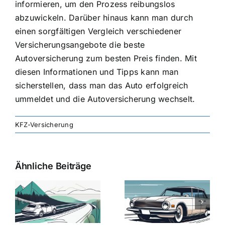
informieren, um den Prozess reibungslos
abzuwickeln. Darüber hinaus kann man durch
einen sorgfältigen Vergleich verschiedener
Versicherungsangebote die beste
Autoversicherung zum besten Preis finden. Mit
diesen Informationen und Tipps kann man
sicherstellen, dass man das Auto erfolgreich
ummeldet und die Autoversicherung wechselt.
KFZ-Versicherung
Ähnliche Beiträge
svergleich
Versicherung:
Kfz-
ie
Günstige Kfz-
Versicherungsv
Versicherungstarife
Die besten
mit Top-
Angebote im