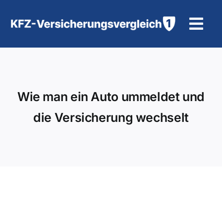
Zum
Inhalt
Tog
springen
Navi
KFZ-Versicherung
Motorradversicherung
Wie man ein Auto ummeldet und
die Versicherung wechselt
Hilfe und Kontakt