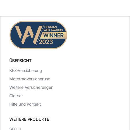
Leistungen
Vergleich
n
2025
2025
ÜBERSICHT
KFZ-Versicherung
Motorradversicherung
Weitere Versicherungen
Glossar
Hilfe und Kontakt
WEITERE PRODUKTE
SEOKI