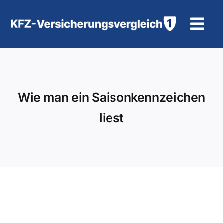
Zum
Inhalt
Tog
springen
Navi
KFZ-Versicherung
Motorradversicherung
Wie man ein Saisonkennzeichen
liest
Hilfe und Kontakt