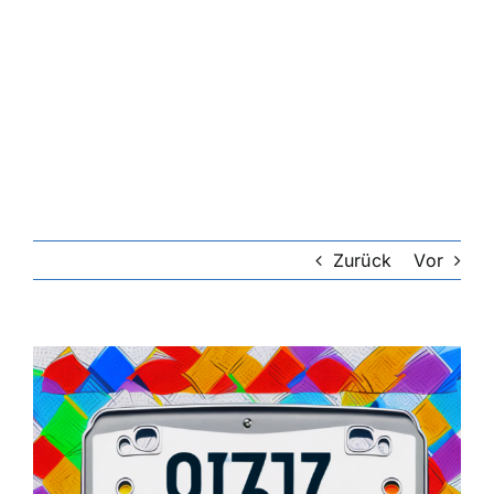
Zurück
Vor
Zeige
grösseres
Bild