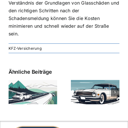
Verständnis der Grundlagen von Glasschäden und
den richtigen Schritten nach der
Schadensmeldung können Sie die Kosten
minimieren und schnell wieder auf der Straße
sein.
KFZ-Versicherung
Ähnliche Beiträge
svergleich
Versicherung:
Kfz-
ie
Günstige Kfz-
Versicherungsv
Versicherungstarife
Die besten
mit Top-
Angebote im
Leistungen
Vergleich
n
2025
2025