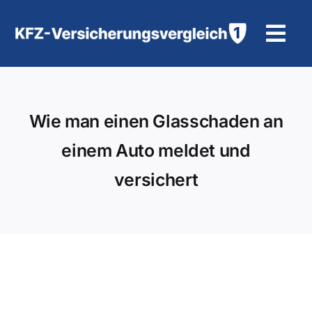
Zum
Inhalt
Tog
springen
Navi
KFZ-Versicherung
Wie man einen Glasschaden an
Motorradversicherung
einem Auto meldet und
Hilfe und Kontakt
versichert