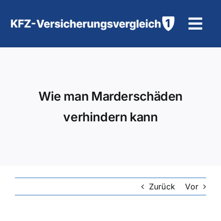
Zum
Inhalt
Tog
springen
Navi
KFZ-Versicherung
Motorradversicherung
Wie man Marderschäden
verhindern kann
Hilfe und Kontakt
Zurück
Vor