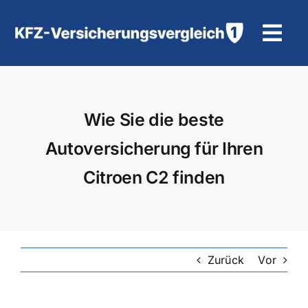
Zum
Inhalt
Tog
springen
Navi
KFZ-Versicherung
Wie Sie die beste
Motorradversicherung
Autoversicherung für Ihren
Hilfe und Kontakt
Citroen C2 finden
Zurück
Vor