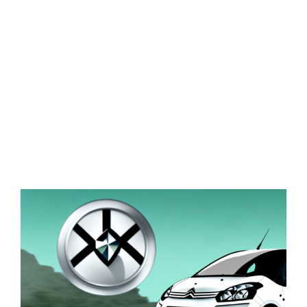
Zeige
grösseres
Bild