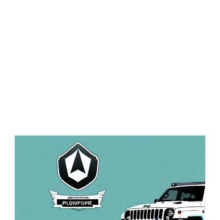
Zeige
grösseres
Bild