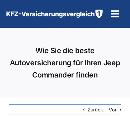
Zum
Inhalt
Tog
springen
Navi
KFZ-Versicherung
Wie Sie die beste
Motorradversicherung
Autoversicherung für Ihren Jeep
Hilfe und Kontakt
Commander finden
Zurück
Vor