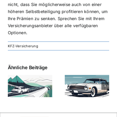
nicht, dass Sie möglicherweise auch von einer
höheren Selbstbeteiligung profitieren können, um
Ihre Prämien zu senken. Sprechen Sie mit Ihrem
Versicherungsanbieter über alle verfügbaren
Optionen.
KFZ-Versicherung
Ähnliche Beiträge
svergleich
Versicherung:
Kfz-
ie
Günstige Kfz-
Versicherungsv
Versicherungstarife
Die besten
mit Top-
Angebote im
Leistungen
Vergleich
n
2025
2025