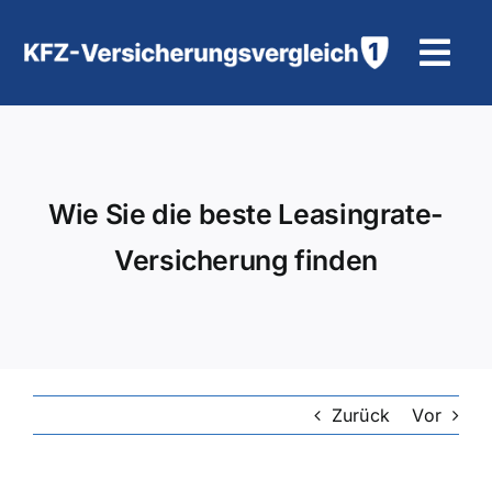
Zum
Inhalt
Tog
springen
Navi
KFZ-Versicherung
Motorradversicherung
Wie Sie die beste Leasingrate-
Versicherung finden
Hilfe und Kontakt
Zurück
Vor