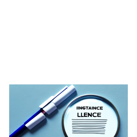
Zeige
grösseres
Bild