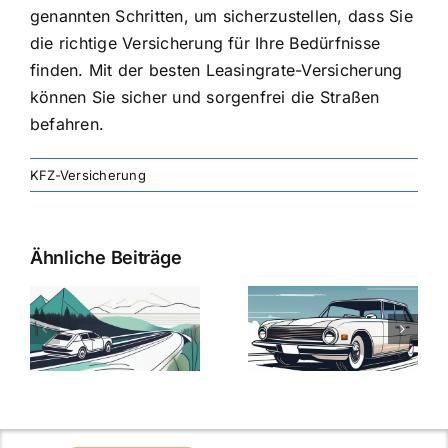
genannten Schritten, um sicherzustellen, dass Sie
die richtige Versicherung für Ihre Bedürfnisse
finden. Mit der besten Leasingrate-Versicherung
können Sie sicher und sorgenfrei die Straßen
befahren.
KFZ-Versicherung
Ähnliche Beiträge
svergleich
Versicherung:
Kfz-
ie
Günstige Kfz-
Versicherungsv
Versicherungstarife
Die besten
mit Top-
Angebote im
Leistungen
Vergleich
n
2025
2025