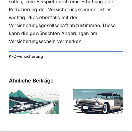
sollen, zum Beispiel durch eine Erhöhung oder
Reduzierung der Versicherungssumme, ist es
wichtig, dies ebenfalls mit der
Versicherungsgesellschaft abzustimmen. Diese
kann die gewünschten Änderungen am
Versicherungsschein vermerken.
KFZ-Versicherung
Ähnliche Beiträge
svergleich
Versicherung:
Kfz-
ie
Günstige Kfz-
Versicherungsv
Versicherungstarife
Die besten
mit Top-
Angebote im
Leistungen
Vergleich
n
2025
2025