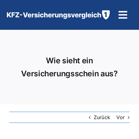
Zum
Inhalt
Tog
springen
Navi
KFZ-Versicherung
Motorradversicherung
Wie sieht ein
Versicherungsschein aus?
Hilfe und Kontakt
Zurück
Vor