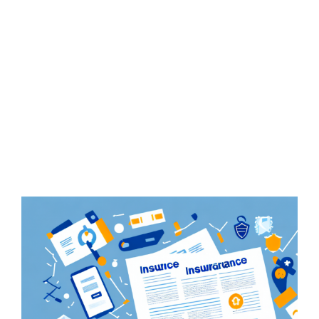
Zeige
grösseres
Bild