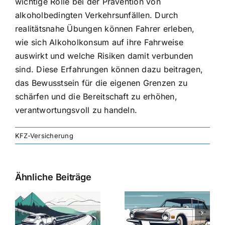
wichtige Rolle bei der Prävention von
alkoholbedingten Verkehrsunfällen. Durch
realitätsnahe Übungen können Fahrer erleben,
wie sich Alkoholkonsum auf ihre Fahrweise
auswirkt und welche Risiken damit verbunden
sind. Diese Erfahrungen können dazu beitragen,
das Bewusstsein für die eigenen Grenzen zu
schärfen und die Bereitschaft zu erhöhen,
verantwortungsvoll zu handeln.
KFZ-Versicherung
Ähnliche Beiträge
svergleich
Versicherung:
Kfz-
ie
Günstige Kfz-
Versicherungsv
Versicherungstarife
Die besten