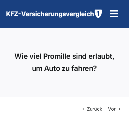
Zum
Inhalt
Tog
springen
Navi
KFZ-Versicherung
Motorradversicherung
Wie viel Promille sind erlaubt,
um Auto zu fahren?
Hilfe und Kontakt
Zurück
Vor