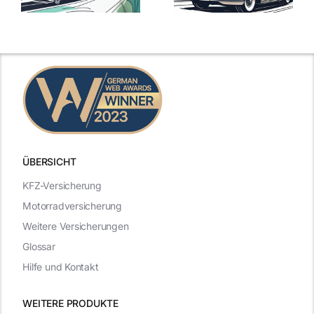
mit Top-
Angebote im
Leistungen
Vergleich
n
2025
2025
ÜBERSICHT
KFZ-Versicherung
Motorradversicherung
Weitere Versicherungen
Glossar
Hilfe und Kontakt
WEITERE PRODUKTE