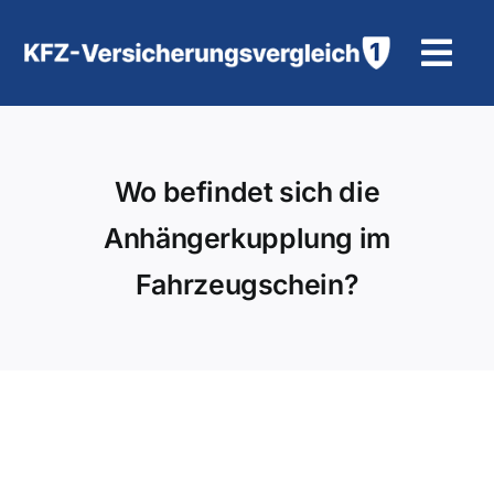
Zum
Inhalt
Tog
springen
Navi
KFZ-Versicherung
Wo befindet sich die
Motorradversicherung
Anhängerkupplung im
Hilfe und Kontakt
Fahrzeugschein?