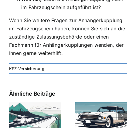
im Fahrzeugschein aufgeführt ist?
Wenn Sie weitere Fragen zur Anhängerkupplung
im Fahrzeugschein haben, können Sie sich an die
zuständige Zulassungsbehörde oder einen
Fachmann für Anhängerkupplungen wenden, der
Ihnen gerne weiterhilft.
KFZ-Versicherung
Ähnliche Beiträge
svergleich
Versicherung:
Kfz-
ie
Günstige Kfz-
Versicherungsv
Versicherungstarife
Die besten
mit Top-
Angebote im
Leistungen
Vergleich