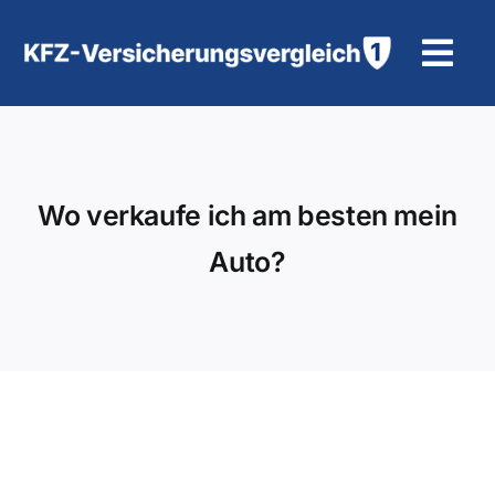
Zum
Inhalt
Tog
springen
Navi
KFZ-Versicherung
Motorradversicherung
Wo verkaufe ich am besten mein
Auto?
Hilfe und Kontakt