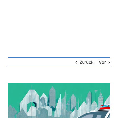
Zurück
Vor
Zeige
grösseres
Bild