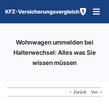
Zum
Inhalt
Tog
springen
Navi
KFZ-Versicherung
Wohnwagen ummelden bei
Motorradversicherung
Halterwechsel: Alles was Sie
Hilfe und Kontakt
wissen müssen
Zurück
Vor