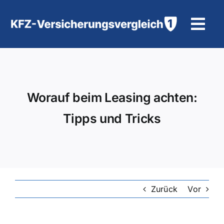
Zum
Inhalt
Tog
springen
Navi
KFZ-Versicherung
Motorradversicherung
Worauf beim Leasing achten:
Tipps und Tricks
Hilfe und Kontakt
Zurück
Vor