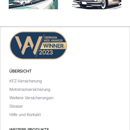
Versicherungstarife
Die besten
mit Top-
Angebote im
Leistungen
Vergleich
n
2025
2025
ÜBERSICHT
KFZ-Versicherung
Motorradversicherung
Weitere Versicherungen
Glossar
Hilfe und Kontakt
WEITERE PRODUKTE