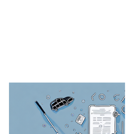
Zeige
grösseres
Bild