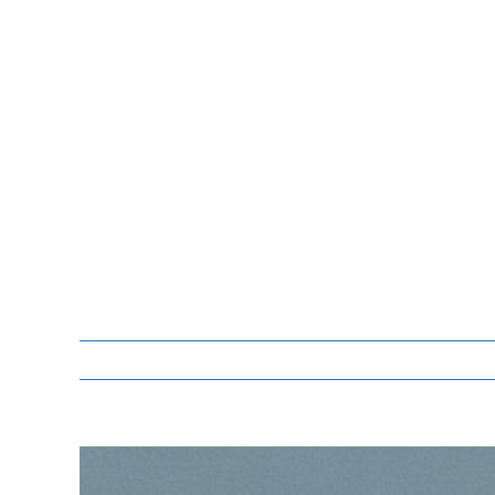
Zeige
grösseres