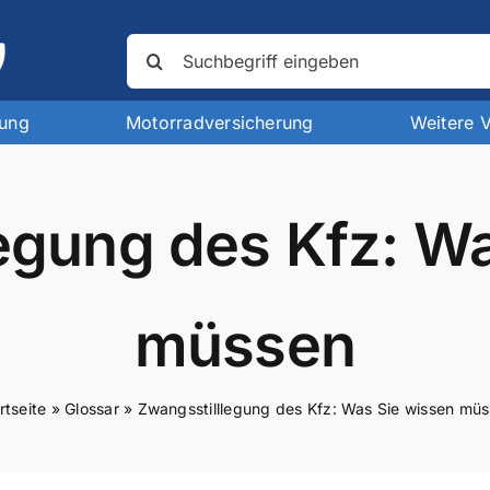
Suche
nach:
rung
Motorradversicherung
Weitere 
egung des Kfz: W
müssen
rtseite
»
Glossar
»
Zwangsstilllegung des Kfz: Was Sie wissen mü