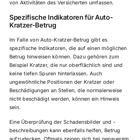
von Aktivitäten des Versicherten umfassen.
Spezifische Indikatoren für Auto-
Kratzer-Betrug
Im Falle von Auto-Kratzer-Betrug gibt es
spezifische Indikatoren, die auf einen möglichen
Betrug hinweisen können. Dazu gehören zum
Beispiel Kratzer, die nur oberflächlich sind und
keine tiefen Spuren hinterlassen. Auch
ungewöhnliche Positionen der Kratzer oder
Beschädigungen an Stellen, die normalerweise
nicht beschädigt werden, können ein Hinweis
sein.
Eine Überprüfung der Schadensbilder und -
beschreibungen kann ebenfalls helfen, Betrug
aufzudecken. Oftmals zeigen sich bei genauerem