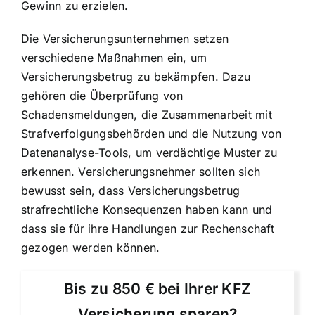
Gewinn zu erzielen.
Die
Versicherungsunternehmen setzen
verschiedene Maßnahmen ein
, um
Versicherungsbetrug zu bekämpfen. Dazu
gehören die Überprüfung von
Schadensmeldungen, die Zusammenarbeit mit
Strafverfolgungsbehörden und die Nutzung von
Datenanalyse-Tools, um verdächtige Muster zu
erkennen. Versicherungsnehmer sollten sich
bewusst sein, dass Versicherungsbetrug
strafrechtliche Konsequenzen haben kann und
dass sie für ihre Handlungen zur Rechenschaft
gezogen werden können.
Bis zu 850 € bei Ihrer KFZ
Versicherung sparen?