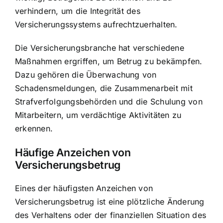
verhindern, um die Integrität des
Versicherungssystems aufrechtzuerhalten.
Die Versicherungsbranche hat verschiedene
Maßnahmen ergriffen, um Betrug zu bekämpfen.
Dazu gehören die Überwachung von
Schadensmeldungen, die Zusammenarbeit mit
Strafverfolgungsbehörden und die Schulung von
Mitarbeitern, um verdächtige Aktivitäten zu
erkennen.
Häufige Anzeichen von
Versicherungsbetrug
Eines der häufigsten Anzeichen von
Versicherungsbetrug ist eine plötzliche Änderung
des Verhaltens oder der finanziellen Situation des