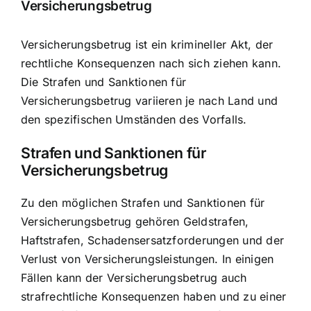
Versicherungsbetrug
Versicherungsbetrug ist ein krimineller Akt, der
rechtliche Konsequenzen nach sich ziehen kann.
Die Strafen und Sanktionen für
Versicherungsbetrug variieren je nach Land und
den spezifischen Umständen des Vorfalls.
Strafen und Sanktionen für
Versicherungsbetrug
Zu den möglichen Strafen und Sanktionen für
Versicherungsbetrug gehören Geldstrafen,
Haftstrafen, Schadensersatzforderungen und der
Verlust von Versicherungsleistungen. In einigen
Fällen kann der Versicherungsbetrug auch
strafrechtliche Konsequenzen haben und zu einer