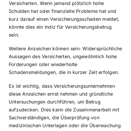
Versicherten. Wenn jemand plötzlich hohe
Schulden hat oder finanzielle Probleme hat und
kurz darauf einen Versicherungsschaden meldet,
könnte dies ein Indiz für Versicherungsbetrug
sein.
Weitere Anzeichen können sein: Widersprüchliche
Aussagen des Versicherten, ungewöhnlich hohe
Forderungen oder wiederholte
Schadensmeldungen, die in kurzer Zeit erfolgen.
Es ist wichtig, dass Versicherungsunternehmen
diese Anzeichen ernst nehmen und gründliche
Untersuchungen durchführen, um Betrug
aufzudecken. Dies kann die Zusammenarbeit mit
Sachverständigen, die Überprüfung von
medizinischen Unterlagen oder die Überwachung