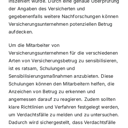
inszeniert wurde. Durch eine genaue Überprüfung
der Angaben des Versicherten und
gegebenenfalls weitere Nachforschungen können
Versicherungsunternehmen potenziellen Betrug
aufdecken.
Um die Mitarbeiter von
Versicherungsunternehmen für die verschiedenen
Arten von Versicherungsbetrug zu sensibilisieren,
ist es ratsam, Schulungen und
Sensibilisierungsmaßnahmen anzubieten. Diese
Schulungen können den Mitarbeitern helfen, die
Anzeichen von Betrug zu erkennen und
angemessen darauf zu reagieren. Zudem sollten
klare Richtlinien und Verfahren festgelegt werden,
um Verdachtsfälle zu melden und zu untersuchen.
Dadurch wird sichergestellt, dass Verdachtsfälle