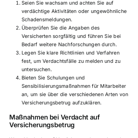
Seien Sie wachsam und achten Sie auf
verdächtige Aktivitäten oder ungewöhnliche
Schadensmeldungen.
Überprüfen Sie die Angaben des
Versicherten sorgfältig und führen Sie bei
Bedarf weitere Nachforschungen durch.
Legen Sie klare Richtlinien und Verfahren
fest, um
Verdachtsfälle zu melden und zu
untersuchen
.
Bieten Sie Schulungen und
Sensibilisierungsmaßnahmen für Mitarbeiter
an, um sie über die verschiedenen Arten von
Versicherungsbetrug aufzuklären.
Maßnahmen bei Verdacht auf
Versicherungsbetrug