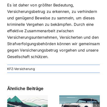
Es ist daher von größter Bedeutung,
Versicherungsbetrug zu erkennen, zu verhindern
und genügend Beweise zu sammeln, um dieses
kriminelle Vergehen zu bekämpfen. Durch eine
effektive Zusammenarbeit zwischen
Versicherungsunternehmen, Versicherten und den
Strafverfolgungsbehörden können wir gemeinsam
gegen Versicherungsbetrug vorgehen und unsere
Gesellschaft schützen.
KFZ-Versicherung
Ähnliche Beiträge
svergleich
Versicherung:
Kfz-
ie
Günstige Kfz-
Versicherungsv