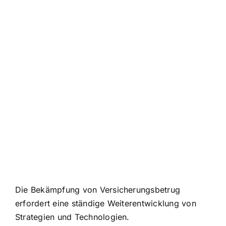
Die Bekämpfung von Versicherungsbetrug
erfordert eine ständige Weiterentwicklung von
Strategien und Technologien.