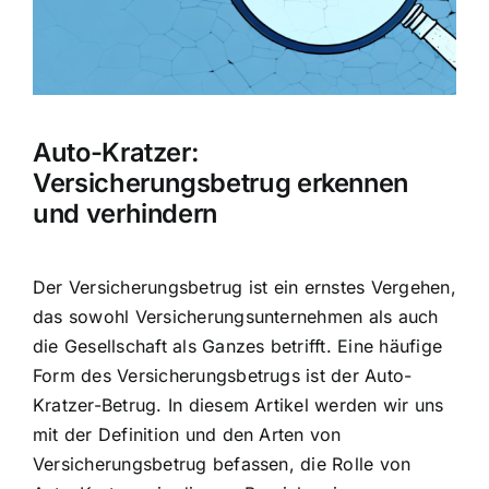
Auto-Kratzer:
Versicherungsbetrug erkennen
und verhindern
Der Versicherungsbetrug ist ein ernstes Vergehen,
das sowohl Versicherungsunternehmen als auch
die Gesellschaft als Ganzes betrifft. Eine häufige
Form des Versicherungsbetrugs ist der
Auto-
Kratzer-Betrug
. In diesem Artikel werden wir uns
mit der Definition und den Arten von
Versicherungsbetrug befassen, die Rolle von