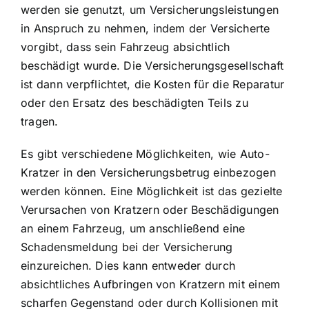
werden sie genutzt, um Versicherungsleistungen
in Anspruch zu nehmen, indem der Versicherte
vorgibt, dass sein Fahrzeug absichtlich
beschädigt wurde. Die Versicherungsgesellschaft
ist dann verpflichtet, die Kosten für die Reparatur
oder den Ersatz des beschädigten Teils zu
tragen.
Es gibt verschiedene Möglichkeiten, wie Auto-
Kratzer in den Versicherungsbetrug einbezogen
werden können. Eine Möglichkeit ist das gezielte
Verursachen von Kratzern oder Beschädigungen
an einem Fahrzeug, um anschließend eine
Schadensmeldung bei der Versicherung
einzureichen. Dies kann entweder durch
absichtliches Aufbringen von Kratzern mit einem
scharfen Gegenstand oder durch Kollisionen mit