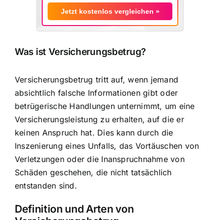
Jetzt kostenlos vergleichen »
Was ist Versicherungsbetrug?
Versicherungsbetrug tritt auf, wenn jemand
absichtlich falsche Informationen gibt oder
betrügerische Handlungen unternimmt, um eine
Versicherungsleistung zu erhalten
, auf die er
keinen Anspruch hat. Dies kann durch die
Inszenierung eines Unfalls, das Vortäuschen von
Verletzungen oder die Inanspruchnahme von
Schäden geschehen, die nicht tatsächlich
entstanden sind.
Definition und Arten von