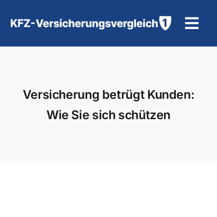
Zum
Inhalt
Tog
springen
Navi
KFZ-Versicherung
Motorradversicherung
Versicherung betrügt Kunden:
Wie Sie sich schützen
Hilfe und Kontakt