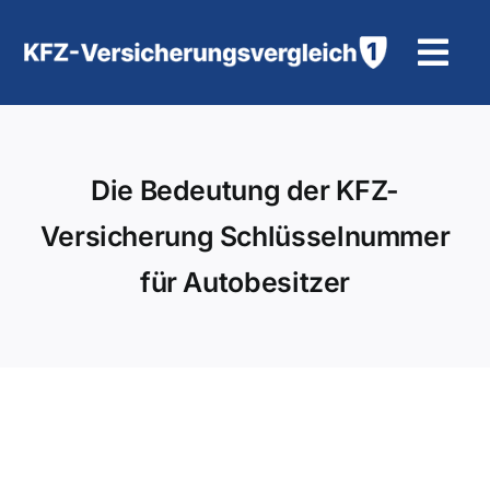
Zum
Inhalt
Tog
springen
Navi
KFZ-Versicherung
Die Bedeutung der KFZ-
Motorradversicherung
Versicherung Schlüsselnummer
Hilfe und Kontakt
für Autobesitzer