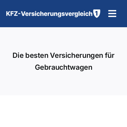
Zum
Inhalt
Tog
springen
Navi
KFZ-Versicherung
Motorradversicherung
Die besten Versicherungen für
Gebrauchtwagen
Hilfe und Kontakt