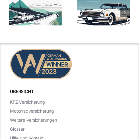
svergleich
Versicherung:
Kfz-
ie
Günstige Kfz-
Versicherungsv
Versicherungstarife
Die besten
mit Top-
Angebote im
Leistungen
Vergleich
n
2025
2025
ÜBERSICHT
KFZ-Versicherung
Motorradversicherung
Weitere Versicherungen
Glossar
Hilfe und Kontakt