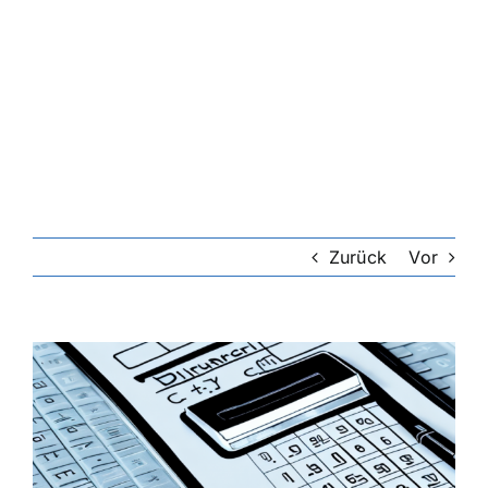
Zurück
Vor
Zeige
grösseres
Bild