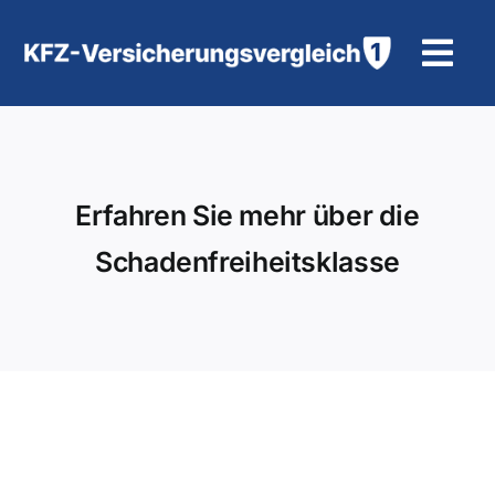
Zum
Inhalt
Tog
springen
Navi
KFZ-Versicherung
Motorradversicherung
Erfahren Sie mehr über die
Schadenfreiheitsklasse
Hilfe und Kontakt