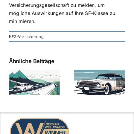
Versicherungsgesellschaft zu melden, um
mögliche Auswirkungen auf Ihre SF-Klasse zu
minimieren.
KFZ-Versicherung
Ähnliche Beiträge
svergleich
Versicherung:
Kfz-
ie
Günstige Kfz-
Versicherungsv
Versicherungstarife
Die besten
mit Top-
Angebote im
Leistungen
Vergleich
n
2025
2025