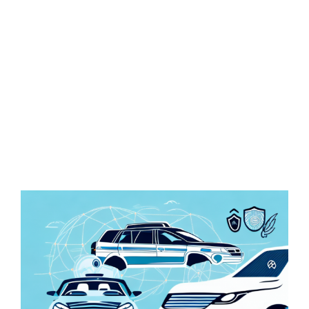
Zeige
grösseres
Bild