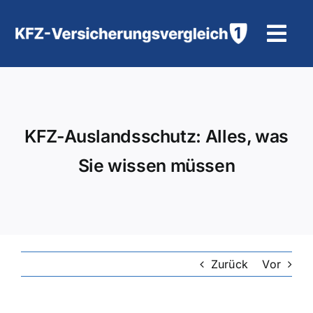
Zum
Inhalt
Tog
springen
Navi
KFZ-Versicherung
Motorradversicherung
KFZ-Auslandsschutz: Alles, was
Sie wissen müssen
Hilfe und Kontakt
Zurück
Vor