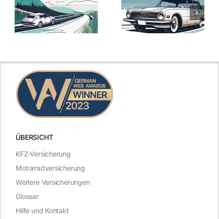
ie
Günstige Kfz-
Versicherungsv
Versicherungstarife
Die besten
mit Top-
Angebote im
Leistungen
Vergleich
n
2025
2025
ÜBERSICHT
KFZ-Versicherung
Motorradversicherung
Weitere Versicherungen
Glossar
Hilfe und Kontakt