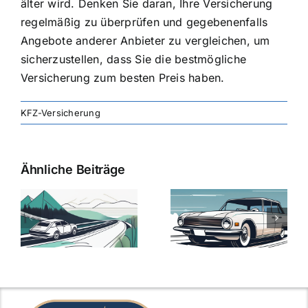
älter wird. Denken Sie daran, Ihre Versicherung
regelmäßig zu überprüfen und gegebenenfalls
Angebote anderer Anbieter zu vergleichen, um
sicherzustellen, dass Sie die
bestmögliche
Versicherung zum besten Preis
haben.
KFZ-Versicherung
Ähnliche Beiträge
svergleich
Versicherung:
Kfz-
ie
Günstige Kfz-
Versicherungsv
Versicherungstarife
Die besten
mit Top-
Angebote im
Leistungen
Vergleich
n
2025
2025