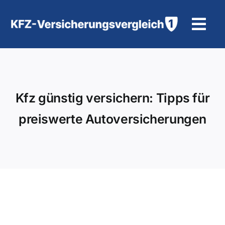
Zum
Inhalt
Tog
springen
Navi
KFZ-Versicherung
Motorradversicherung
Kfz günstig versichern: Tipps für
preiswerte Autoversicherungen
Hilfe und Kontakt