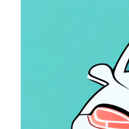
Zeige
grösseres
Bild