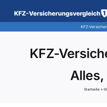
Zum
Inhalt
springen
KFZ-Versiche
KFZ-Versich
Alles
Startseite
»
G