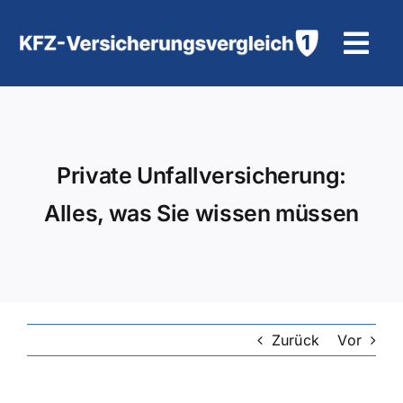
Zum
Inhalt
Tog
springen
Navi
KFZ-Versicherung
Motorradversicherung
Private Unfallversicherung:
Alles, was Sie wissen müssen
Hilfe und Kontakt
Zurück
Vor