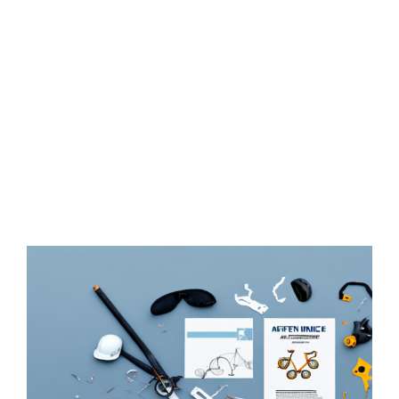
Zeige
grösseres
Bild