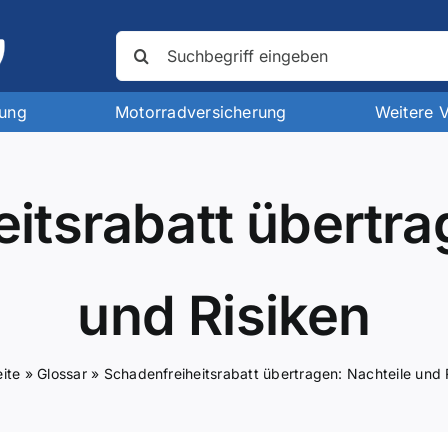
Suche
nach:
rung
Motorradversicherung
Weitere 
itsrabatt übertra
und Risiken
eite
»
Glossar
»
Schadenfreiheitsrabatt übertragen: Nachteile und 