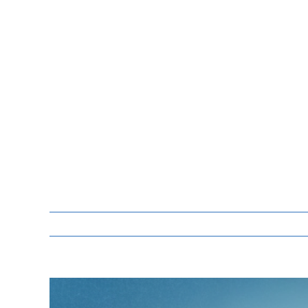
Zeige
grösseres