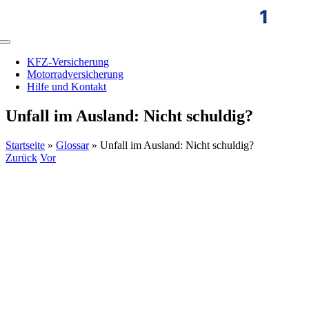
Zum
Inhalt
springen
Toggle
Navigation
KFZ-Versicherung
Motorradversicherung
Hilfe und Kontakt
Unfall im Ausland: Nicht schuldig?
Startseite
»
Glossar
»
Unfall im Ausland: Nicht schuldig?
Zurück
Vor