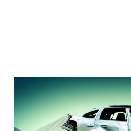
Zeige
grösseres
Bild