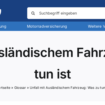
Suche
nach:
rung
Motorradversicherung
Weitere 
usländischem Fah
tun ist
rtseite
»
Glossar
»
Unfall mit Ausländischem Fahrzeug: Was zu tun