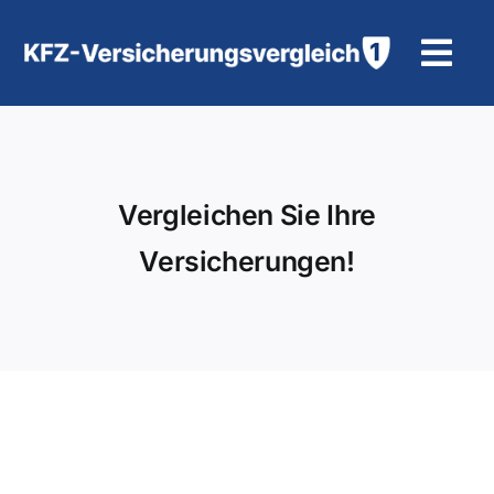
Zum
Inhalt
Tog
springen
Navi
KFZ-Versicherung
Motorradversicherung
Vergleichen Sie Ihre
Versicherungen!
Hilfe und Kontakt