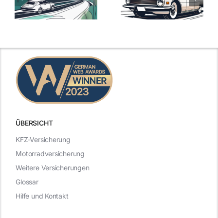
Versicherungstarife
Die besten
mit Top-
Angebote im
Leistungen
Vergleich
n
2025
2025
ÜBERSICHT
KFZ-Versicherung
Motorradversicherung
Weitere Versicherungen
Glossar
Hilfe und Kontakt