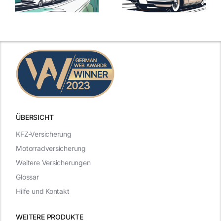
mit Top-
Angebote im
Leistungen
Vergleich
n
2025
2025
ÜBERSICHT
KFZ-Versicherung
Motorradversicherung
Weitere Versicherungen
Glossar
Hilfe und Kontakt
WEITERE PRODUKTE