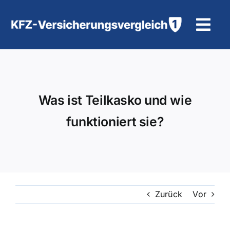
Zum
Inhalt
Tog
springen
Navi
KFZ-Versicherung
Motorradversicherung
Was ist Teilkasko und wie
funktioniert sie?
Hilfe und Kontakt
Zurück
Vor