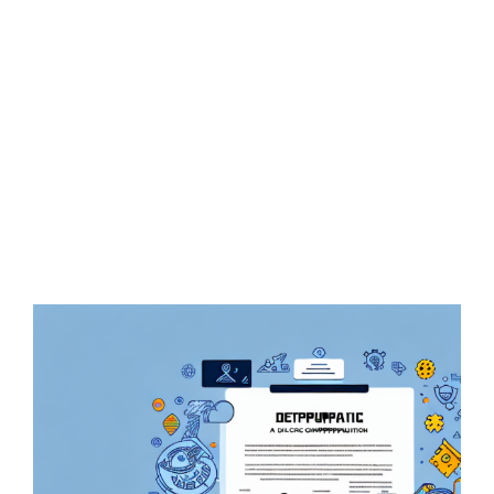
Zeige
grösseres
Bild