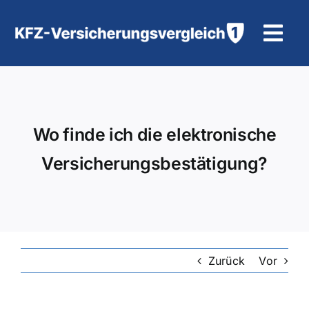
Zum
Inhalt
Tog
springen
Navi
KFZ-Versicherung
Motorradversicherung
Wo finde ich die elektronische
Versicherungsbestätigung?
Hilfe und Kontakt
Zurück
Vor